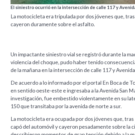
El siniestro ocurrió en la intersección de calle 117 y Avenid
La motocicleta era tripulada por dos jóvenes que, tra
cayeron duramente sobre el asfalto.
Un impactante siniestro vial se registró durante la m
violencia del choque, pudo haber tenido consecuencia
de la mañana en la intersección de calle 117 y Avenid
De acuerdo a lo informado por el portal En Boca de To
en sentido oeste-este e ingresaba a la Avenida San M
investigación, fue embestido violentamente en su la
150 que transitaba por la avenida de norte a sur.
La motocicleta era ocupada por dos jóvenes que, tras
capó del automóvil y cayeron pesadamente sobre la ci
describieron momentos de gran tensión debido a la m