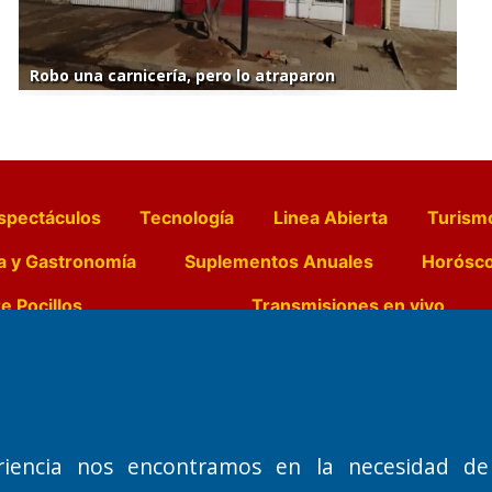
Robo una carnicería, pero lo atraparon
spectáculos
Tecnología
Linea Abierta
Turism
a y Gastronomía
Suplementos Anuales
Horósc
e Pocillos
Transmisiones en vivo
Nemesio
Domicilio Legal: José Ingenieros 855,
Director General d
o de 1992
Santa Rosa, La Pampa.
Dr. Jorge Ricardo 
riencia nos encontramos en la necesidad de
Número de Registro DNDA:
Redacción, Administ