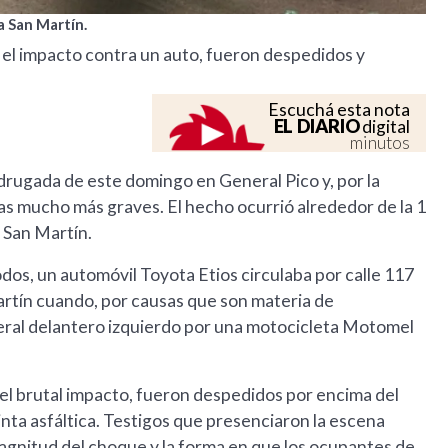
a San Martín.
s el impacto contra un auto, fueron despedidos y
Escuchá esta nota
EL DIARIO
digital
minutos
adrugada de este domingo en General Pico y, por la
s mucho más graves. El hecho ocurrió alrededor de la 1
a San Martín.
dos, un automóvil Toyota Etios circulaba por calle 117
artín cuando, por causas que son materia de
teral delantero izquierdo por una motocicleta Motomel
 el brutal impacto, fueron despedidos por encima del
nta asfáltica. Testigos que presenciaron la escena
agnitud del choque y la forma en que los ocupantes de