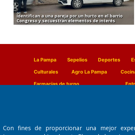
Identifican a una pareja por un hurto en el barrio
Congreso y secuestran elementos de interés
La Pampa
Sepelios
Deportes
E
Culturales
Agro La Pampa
Cocin
Farmacias de turno
Entr
Fundado por el
Doctor Antonio 
Primera edición: Domingo 3 de May
Con fines de proporcionar una mejor expe
Miembro de ADIRA,ADEPA y CPPAL