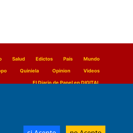
o
Salud
Edictos
País
Mundo
opo
Quiniela
Opinion
Videos
El Diario de Papel en DIGITAL
e Contenidos:
Nemesio
ración,
si Acepto
no Acepto