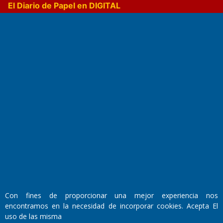
El Diario de Papel en DIGITAL
Fundado por el
Doctor Antonio Nemesio
Primera edición: Domingo 3 de Mayo de 1992
Miembro de ADIRA,ADEPA y CPPAL
Propietario: El Diario SRL
Director Periodístico:
Con fines de proporcionar una mejor experiencia nos
Walter René Goñi
encontramos en la necesidad de incorporar cookies. Acepta El
uso de las misma