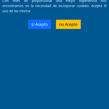
Con fines de proporcionar una mejor experiencia nos
encontramos en la necesidad de incorporar cookies. Acepta El
uso de las misma
Domicilio Legal: José Ingenieros 855,
Santa Rosa, La Pampa.
si Acepto
no Acepto
Número de Registro DNDA:
RL-2019-55551274-APN-DNDA#MJ
Edición #
9417
Fecha de Edición:
6/08/2026
Fecha de Inicio: 19/10/2000
Director General de Contenidos:
Dr. Jorge Ricardo Nemesio
Redacción, Administración,
Oficina Comercial y Planta Impresora:
José Ingenieros 855,
Santa Rosa, La Pampa, Argentina.
Tel: (02954) 411117/18/19/20
Cel: +54 2954 535213