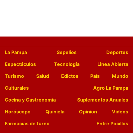
La Pampa
Sepelios
Deportes
Espectáculos
Tecnología
Linea Abierta
Turismo
Salud
Edictos
País
Mundo
Culturales
Agro La Pampa
Cocina y Gastronomía
Suplementos Anuales
Horóscopo
Quiniela
Opinion
Videos
Farmacias de turno
Entre Pocillos