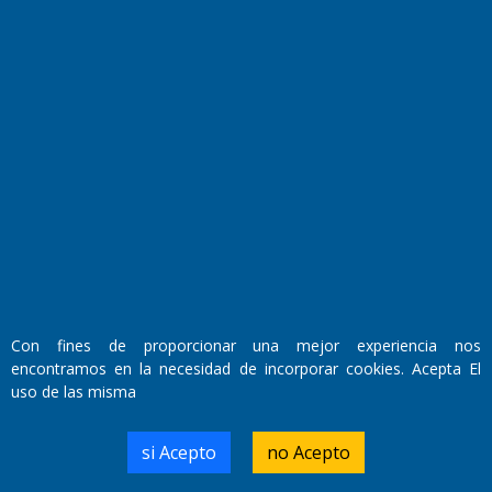
Fundado por el
Doctor Antonio Nemesio
Primera edición: Domingo 3 de Mayo de 1992
Miembro de ADIRA,ADEPA y CPPAL
Propietario: El Diario SRL
Director Periodístico:
Walter René Goñi
Con fines de proporcionar una mejor experiencia nos
encontramos en la necesidad de incorporar cookies. Acepta El
uso de las misma
Domicilio Legal: José Ingenieros 855,
Santa Rosa, La Pampa.
Número de Registro DNDA:
si Acepto
no Acepto
RL-2019-55551274-APN-DNDA#MJ
Edición #
9417