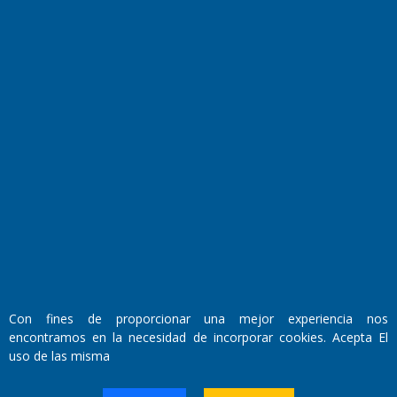
Fundado por el
Doctor Antonio Nemesio
Primera edición: Domingo 3 de Mayo de 1992
Miembro de ADIRA,ADEPA y CPPAL
Propietario: El Diario SRL
Con fines de proporcionar una mejor experiencia nos
Director Periodístico:
encontramos en la necesidad de incorporar cookies. Acepta El
Walter René Goñi
uso de las misma