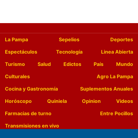
La Pampa
Sepelios
Deportes
Espectáculos
Tecnología
Linea Abierta
Turismo
Salud
Edictos
País
Mundo
Culturales
Agro La Pampa
Cocina y Gastronomía
Suplementos Anuales
Horóscopo
Quiniela
Opinion
Videos
Farmacias de turno
Entre Pocillos
Transmisiones en vivo
El Diario de Papel en DIGITAL