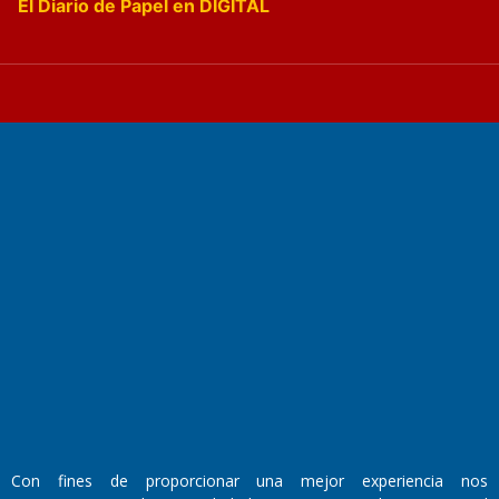
El Diario de Papel en DIGITAL
Fundado por el
Doctor Antonio Nemesio
Primera edición: Domingo 3 de Mayo de 1992
Miembro de ADIRA,ADEPA y CPPAL
Propietario: El Diario SRL
Director Periodístico:
Walter René Goñi
Con fines de proporcionar una mejor experiencia nos