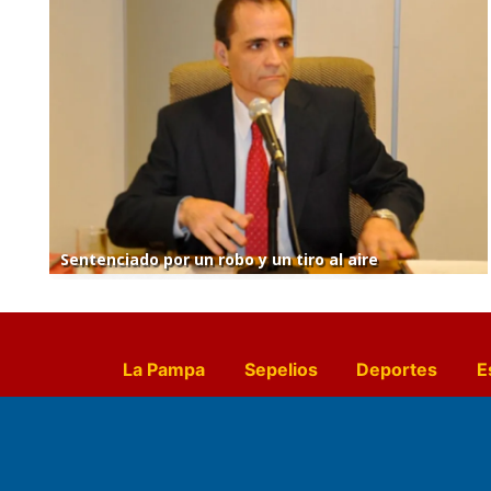
Sentenciado por un robo y un tiro al aire
La Pampa
Sepelios
Deportes
E
Culturales
Agro La Pampa
Cocin
Farmacias de turno
Entr