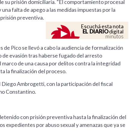
de su prisión domiciliaria. "El comportamiento procesal
una falta de apego a las medidas impuestas por la
 prisión preventiva.
Escuchá esta nota
EL DIARIO
digital
minutos
es de Pico se llevó a cabo la audiencia de formalización
o de evasión tras haberse fugado del arresto
el marco de una causa por delitos contra la integridad
a la finalización del proceso.
Diego Ambrogetti, con la participación del fiscal
rmo Constantino.
etenido con prisión preventiva hasta la finalización del
los expedientes por abuso sexual y amenazas que ya se