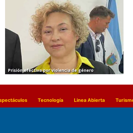
Prisión efectiva por violencia de género
spectáculos
Tecnología
Linea Abierta
Turism
a y Gastronomía
Suplementos Anuales
Horósc
e Pocillos
Transmisiones en vivo