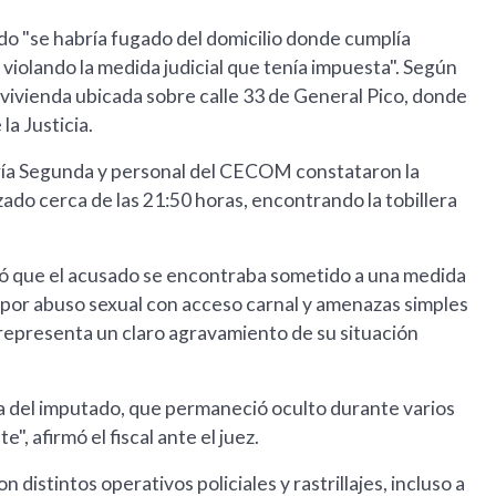
ado "se habría fugado del domicilio donde cumplía
y violando la medida judicial que tenía impuesta". Según
 vivienda ubicada sobre calle 33 de General Pico, donde
a Justicia.
ría Segunda y personal del CECOM constataron la
do cerca de las 21:50 horas, encontrando la tobillera
rcó que el acusado se encontraba sometido a una medida
a por abuso sexual con acceso carnal y amenazas simples
 representa un claro agravamiento de su situación
a del imputado, que permaneció oculto durante varios
", afirmó el fiscal ante el juez.
istintos operativos policiales y rastrillajes, incluso a