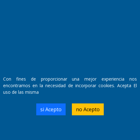
Fundado por el
Doctor Antonio Nemesio
Primera edición: Domingo 3 de Mayo de 1992
Miembro de ADIRA,ADEPA y CPPAL
Propietario: El Diario SRL
Director Periodístico:
Walter René Goñi
Con fines de proporcionar una mejor experiencia nos
encontramos en la necesidad de incorporar cookies. Acepta El
uso de las misma
Domicilio Legal: José Ingenieros 855,
Santa Rosa, La Pampa.
Número de Registro DNDA:
si Acepto
no Acepto
RL-2019-55551274-APN-DNDA#MJ
Edición #
9419
Fecha de Edición:
8/08/2026
Fecha de Inicio: 19/10/2000