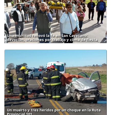
Una multitud renovó la fe en San Cayetano:
devoción, oraciones por trabajo y clima de fiesta
Un muerto y tres heridos por un choque en la Ruta
Provincial 101