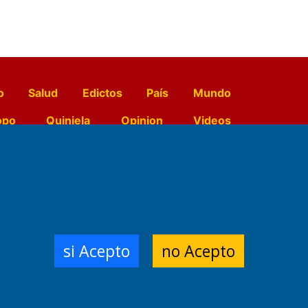
o
Salud
Edictos
País
Mundo
opo
Quiniela
Opinion
Videos
El Diario de Papel en DIGITAL
e Contenidos:
Nemesio
si Acepto
no Acepto
ración,
 Planta Impresora:
,
a, Argentina.
/18/19/20