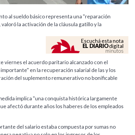
nto al sueldo básico representa una "reparación
aloró la activación de la cláusula gatillo y la
Escuchá esta nota
EL DIARIO
digital
minutos
 viernes el acuerdo paritario alcanzado con el
mportante" en la recuperación salarial de las y los
oración del suplemento remunerativo no bonificable
medida implica "una conquista histórica largamente
que afectó durante años los haberes de los empleados
portante del salario estaba compuesta por sumas no
nera negativa no solo en los ingresos de los