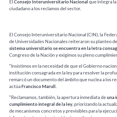
El
Consejo Interuniversitario Nacional
que integra l
ciudadano a los reclamos del sector.
El Consejo Interuniversitario Nacional (CIN), la Feder
de Universidades Nacionales reiteraron su planteo de
sistema universitario se encuentra en la letra consa
Congreso de la Nación y exigimos su pleno cumplimien
"Insistimos en la necesidad de que el Gobierno nacion
institución consagrada en la ley para resolver la prof
remarcó un documento del ámbito que nuclea a los re
actúa
Francisco Marull
.
"Reclamamos, también, la apertura inmediata de
una i
cumplimiento integral de la ley
, priorizando la actual
de mecanismos concretos y previsibles para la ejecuc