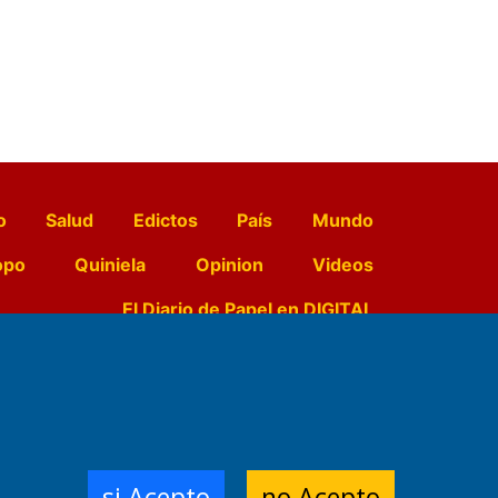
o
Salud
Edictos
País
Mundo
opo
Quiniela
Opinion
Videos
El Diario de Papel en DIGITAL
e Contenidos:
Nemesio
ración,
si Acepto
no Acepto