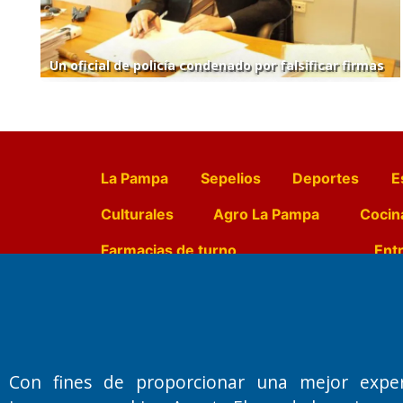
Un oficial de policía condenado por falsificar firmas
La Pampa
Sepelios
Deportes
E
Culturales
Agro La Pampa
Cocin
Farmacias de turno
Entr
Fundado por el
Doctor Antonio 
Primera edición: Domingo 3 de May
Con fines de proporcionar una mejor expe
Miembro de ADIRA,ADEPA y CPPAL