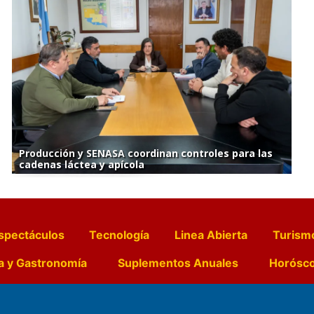
Producción y SENASA coordinan controles para las
cadenas láctea y apícola
spectáculos
Tecnología
Linea Abierta
Turism
a y Gastronomía
Suplementos Anuales
Horósc
e Pocillos
Transmisiones en vivo