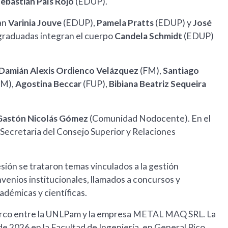
ebastián País Rojo
(EDUP).
pan
Varinia Jouve
(EDUP),
Pamela Pratts
(EDUP) y
José
 graduadas integran el cuerpo
Candela Schmidt
(EDUP)
Damián Alexis Ordienco Velázquez
(FM),
Santiago
FM),
Agostina Beccar
(FUP),
Bibiana Beatriz Sequeira
Gastón Nicolás Gómez
(Comunidad Nodocente). En el
Secretaria del Consejo Superior y Relaciones
sión se trataron temas vinculados a la gestión
nvenios institucionales, llamados a concursos y
adémicas y científicas.
marco entre la UNLPam y la empresa METAL MAQ SRL. La
 de 2026 en la Facultad de Ingeniería, en General Pico.