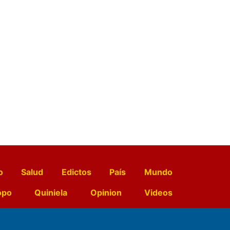
o
Salud
Edictos
País
Mundo
opo
Quiniela
Opinion
Videos
El Diario de Papel en DIGITAL