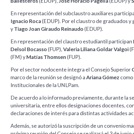
Ballesteros
(EDUP),
José Horacio Pagella
(EDUP) y
S
En representación del subclaustro auxiliares partici
Ignacio Roca
(EDUP). Por el claustro de graduados y
y
Tiago Joan Giraudo Reinaudo
(EDUP).
En representación del claustro estudiantil participan
Delsol Bocasso
(FUP),
Valeria Liliana Goldar Valgoi
(
(FM) y
Matías Thomsen
(FUP).
Por el sector nodocente integra el Consejo Superior
marco de la reunión se designó a
Ariana Gómez
como 
Institucionales de la UNLPam.
De acuerdo a lo informado previamente, durante la se
universitaria, entre ellos designaciones docentes, co
declaraciones de interés para distintas actividades ac
Además, se autorizó la suscripción de un convenio 
próxima reunión del Consejo se realizará el 3 de junio