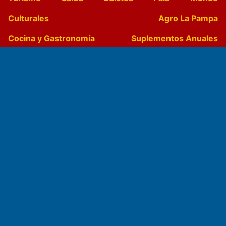
Culturales
Agro La Pampa
Cocina y Gastronomía
Suplementos Anuales
Horóscopo
Quiniela
Opinion
Videos
Farmacias de turno
Entre Pocillos
Transmisiones en vivo
El Diario de Papel en DIGITAL