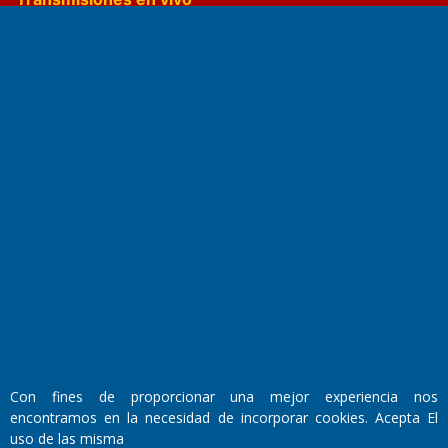
El Diario de Papel en DIGITAL
Fundado por el
Doctor Antonio Nemesio
Primera edición: Domingo 3 de Mayo de 1992
Miembro de ADIRA,ADEPA y CPPAL
Con fines de proporcionar una mejor experiencia nos
Propietario: El Diario SRL
Director Periodístico:
encontramos en la necesidad de incorporar cookies. Acepta El
Walter René Goñi
uso de las misma