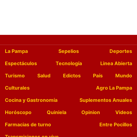
La Pampa
Sepelios
Deportes
Espectáculos
Tecnología
Linea Abierta
Turismo
Salud
Edictos
País
Mundo
Culturales
Agro La Pampa
Cocina y Gastronomía
Suplementos Anuales
Horóscopo
Quiniela
Opinion
Videos
Farmacias de turno
Entre Pocillos
Transmisiones en vivo