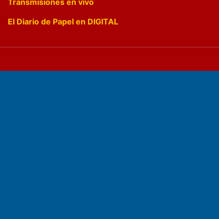
Transmisiones en vivo
El Diario de Papel en DIGITAL
Fundado por el
Doctor Antonio Nemesio
Primera edición: Domingo 3 de Mayo de 1992
Miembro de ADIRA,ADEPA y CPPAL
Propietario: El Diario SRL
Director Periodístico:
Walter René Goñi