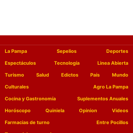
La Pampa
Sepelios
Deportes
Espectáculos
Tecnología
Linea Abierta
Turismo
Salud
Edictos
País
Mundo
Culturales
Agro La Pampa
Cocina y Gastronomía
Suplementos Anuales
Horóscopo
Quiniela
Opinion
Videos
Farmacias de turno
Entre Pocillos