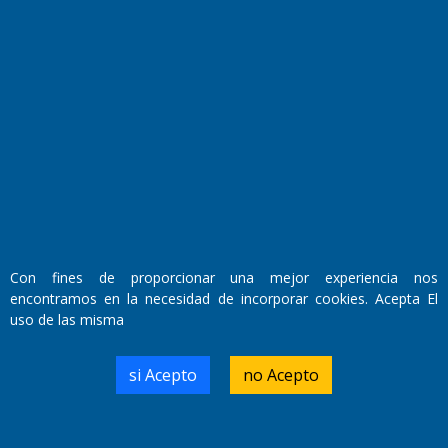
Fundado por el
Doctor Antonio Nemesio
Primera edición: Domingo 3 de Mayo de 1992
Miembro de ADIRA,ADEPA y CPPAL
Propietario: El Diario SRL
Director Periodístico:
Walter René Goñi
Con fines de proporcionar una mejor experiencia nos
encontramos en la necesidad de incorporar cookies. Acepta El
uso de las misma
Domicilio Legal: José Ingenieros 855,
Santa Rosa, La Pampa.
Número de Registro DNDA:
si Acepto
no Acepto
RL-2019-55551274-APN-DNDA#MJ
Edición #
9419
Fecha de Edición:
8/08/2026
Fecha de Inicio: 19/10/2000