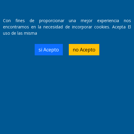
Fundado por el
Doctor Antonio Nemesio
Primera edición: Domingo 3 de Mayo de 1992
Con fines de proporcionar una mejor experiencia nos
Miembro de ADIRA,ADEPA y CPPAL
encontramos en la necesidad de incorporar cookies. Acepta El
Propietario: El Diario SRL
uso de las misma
Director Periodístico:
Walter René Goñi
si Acepto
no Acepto
Domicilio Legal: José Ingenieros 855,
Santa Rosa, La Pampa.
Número de Registro DNDA:
RL-2019-55551274-APN-DNDA#MJ
Edición #
9419
Fecha de Edición:
8/08/2026
Fecha de Inicio: 19/10/2000
Director General de Contenidos:
Dr. Jorge Ricardo Nemesio
Redacción, Administración,
Oficina Comercial y Planta Impresora: