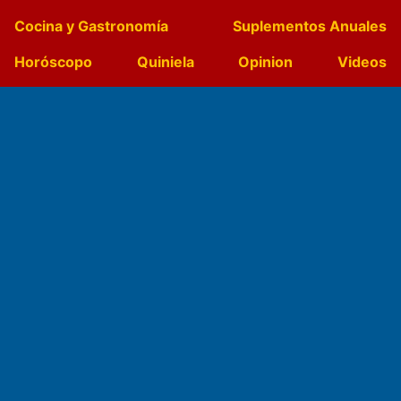
Cocina y Gastronomía
Suplementos Anuales
Horóscopo
Quiniela
Opinion
Videos
Farmacias de turno
Entre Pocillos
Transmisiones en vivo
El Diario de Papel en DIGITAL