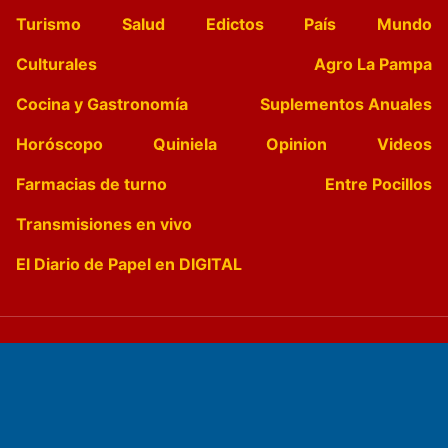
Turismo
Salud
Edictos
País
Mundo
Culturales
Agro La Pampa
Cocina y Gastronomía
Suplementos Anuales
Horóscopo
Quiniela
Opinion
Videos
Farmacias de turno
Entre Pocillos
Transmisiones en vivo
El Diario de Papel en DIGITAL