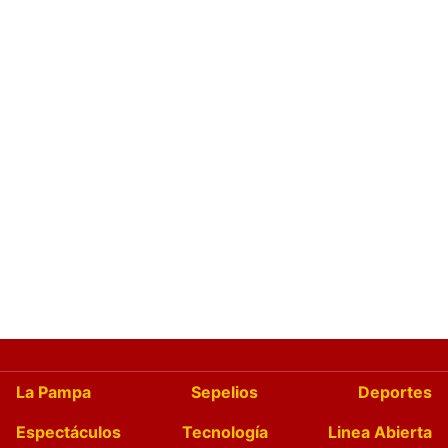
La Pampa
Sepelios
Deportes
Espectáculos
Tecnología
Linea Abierta