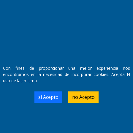
Fundado por el
Doctor Antonio Nemesio
Primera edición: Domingo 3 de Mayo de 1992
Miembro de ADIRA,ADEPA y CPPAL
Propietario: El Diario SRL
Director Periodístico:
Walter René Goñi
Con fines de proporcionar una mejor experiencia nos
encontramos en la necesidad de incorporar cookies. Acepta El
uso de las misma
Domicilio Legal: José Ingenieros 855,
Santa Rosa, La Pampa.
Número de Registro DNDA:
si Acepto
no Acepto
RL-2019-55551274-APN-DNDA#MJ
Edición #
9417
Fecha de Edición:
6/08/2026
Fecha de Inicio: 19/10/2000