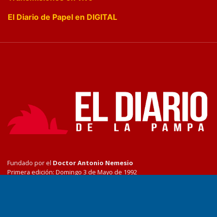
El Diario de Papel en DIGITAL
Fundado por el
Doctor Antonio Nemesio
Primera edición: Domingo 3 de Mayo de 1992
Miembro de ADIRA,ADEPA y CPPAL
Propietario: El Diario SRL
Director Periodístico:
Walter René Goñi