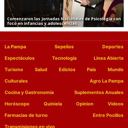
Comenzaron las Jornadas Nacionales de Psicología con
foco en infancias y adolescencias
La Pampa
Sepelios
Deportes
Espectáculos
Tecnología
Linea Abierta
Turismo
Salud
Edictos
País
Mundo
Culturales
Agro La Pampa
Cocina y Gastronomía
Suplementos Anuales
Horóscopo
Quiniela
Opinion
Videos
Farmacias de turno
Entre Pocillos
Transmisiones en vivo