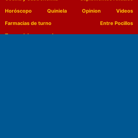
Horóscopo
Quiniela
Opinion
Videos
Farmacias de turno
Entre Pocillos
Transmisiones en vivo
El Diario de Papel en DIGITAL