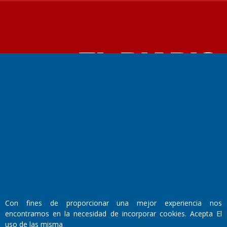
Fundado por el
Doctor Antonio Nemesio
Primera edición: Domingo 3 de Mayo de 1992
Miembro de ADIRA,ADEPA y CPPAL
Propietario: El Diario SRL
Director Periodístico:
Walter René Goñi
Con fines de proporcionar una mejor experiencia nos
Domicilio Legal: José Ingenieros 855,
encontramos en la necesidad de incorporar cookies. Acepta El
Santa Rosa, La Pampa.
uso de las misma