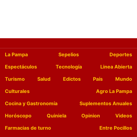
La Pampa
Sepelios
Deportes
Espectáculos
Tecnología
Linea Abierta
Turismo
Salud
Edictos
País
Mundo
Culturales
Agro La Pampa
Cocina y Gastronomía
Suplementos Anuales
Horóscopo
Quiniela
Opinion
Videos
Farmacias de turno
Entre Pocillos