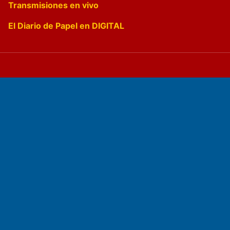
Transmisiones en vivo
El Diario de Papel en DIGITAL
Fundado por el
Doctor Antonio Nemesio
Primera edición: Domingo 3 de Mayo de 1992
Miembro de ADIRA,ADEPA y CPPAL
Propietario: El Diario SRL
Director Periodístico:
Walter René Goñi