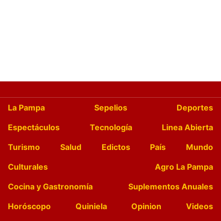
La Pampa
Sepelios
Deportes
Espectáculos
Tecnología
Linea Abierta
Turismo
Salud
Edictos
País
Mundo
Culturales
Agro La Pampa
Cocina y Gastronomía
Suplementos Anuales
Horóscopo
Quiniela
Opinion
Videos