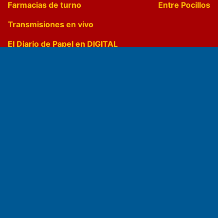
Farmacias de turno
Entre Pocillos
Transmisiones en vivo
El Diario de Papel en DIGITAL
Fundado por el
Doctor Antonio Nemesio
Primera edición: Domingo 3 de Mayo de 1992
Miembro de ADIRA,ADEPA y CPPAL
Propietario: El Diario SRL