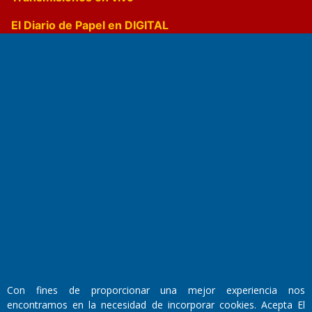
El Diario de Papel en DIGITAL
Fundado por el
Doctor Antonio Nemesio
Primera edición: Domingo 3 de Mayo de 1992
Miembro de ADIRA,ADEPA y CPPAL
Propietario: El Diario SRL
Director Periodístico:
Con fines de proporcionar una mejor experiencia nos
Walter René Goñi
encontramos en la necesidad de incorporar cookies. Acepta El