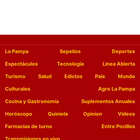
La Pampa
Sepelios
Deportes
Espectáculos
Tecnología
Linea Abierta
Turismo
Salud
Edictos
País
Mundo
Culturales
Agro La Pampa
Cocina y Gastronomía
Suplementos Anuales
Horóscopo
Quiniela
Opinion
Videos
Farmacias de turno
Entre Pocillos
Transmisiones en vivo