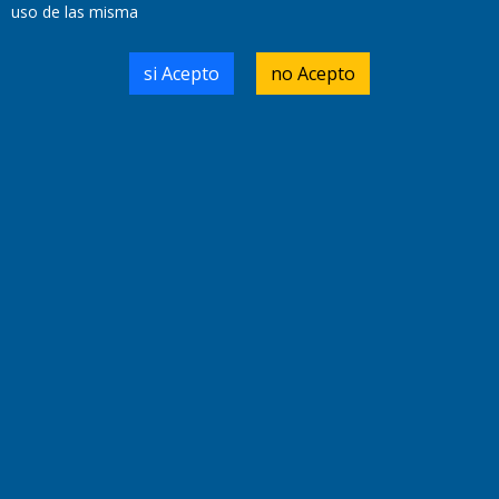
uso de las misma
Domicilio Legal: José Ingenieros 855,
si Acepto
no Acepto
Santa Rosa, La Pampa.
Número de Registro DNDA:
RL-2019-55551274-APN-DNDA#MJ
Edición #
9419
Fecha de Edición:
8/08/2026
Fecha de Inicio: 19/10/2000
Director General de Contenidos:
Dr. Jorge Ricardo Nemesio
Redacción, Administración,
Oficina Comercial y Planta Impresora:
José Ingenieros 855,
Santa Rosa, La Pampa, Argentina.
Tel: (02954) 411117/18/19/20
Cel: +54 2954 535213