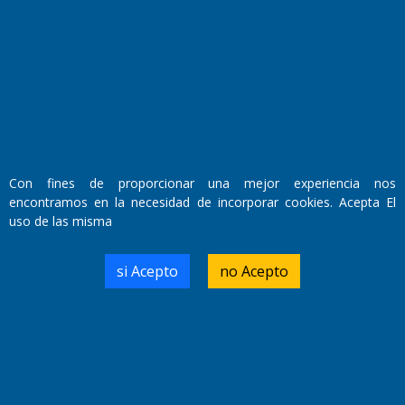
Fundado por el
Doctor Antonio Nemesio
Primera edición: Domingo 3 de Mayo de 1992
Miembro de ADIRA,ADEPA y CPPAL
Propietario: El Diario SRL
Director Periodístico:
Walter René Goñi
Con fines de proporcionar una mejor experiencia nos
encontramos en la necesidad de incorporar cookies. Acepta El
uso de las misma
Domicilio Legal: José Ingenieros 855,
Santa Rosa, La Pampa.
Número de Registro DNDA:
si Acepto
no Acepto
RL-2019-55551274-APN-DNDA#MJ
Edición #
9420
Fecha de Edición:
9/08/2026
Fecha de Inicio: 19/10/2000
Director General de Contenidos: