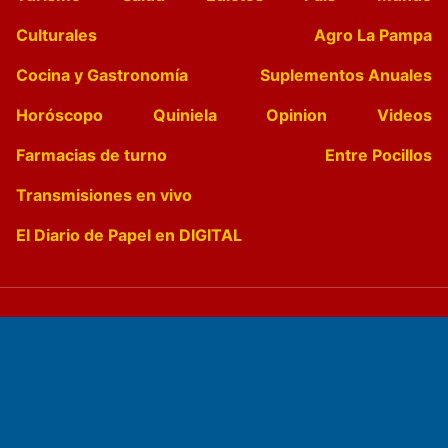
Culturales
Agro La Pampa
Cocina y Gastronomía
Suplementos Anuales
Horóscopo
Quiniela
Opinion
Videos
Farmacias de turno
Entre Pocillos
Transmisiones en vivo
El Diario de Papel en DIGITAL