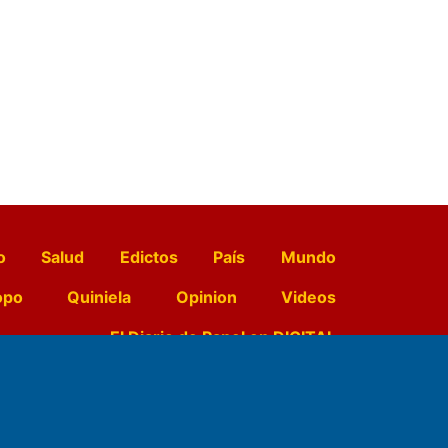
o
Salud
Edictos
País
Mundo
opo
Quiniela
Opinion
Videos
El Diario de Papel en DIGITAL