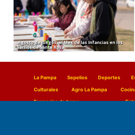
Agosto de juegos, el Mes de las Infancias en los
barrios de Santa Rosa
La Pampa
Sepelios
Deportes
E
Culturales
Agro La Pampa
Cocin
Farmacias de turno
Entr