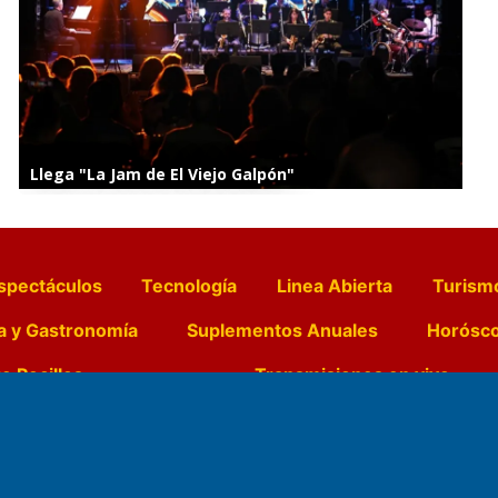
Llega "La Jam de El Viejo Galpón"
spectáculos
Tecnología
Linea Abierta
Turism
a y Gastronomía
Suplementos Anuales
Horósc
e Pocillos
Transmisiones en vivo