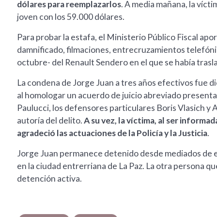
dólares para reemplazarlos
. A media mañana, la víctim
joven con los 59.000 dólares.
Para probar la estafa, el Ministerio Público Fiscal ap
damnificado, filmaciones, entrecruzamientos telefóni
octubre- del Renault Sendero en el que se había tras
La condena de Jorge Juan a tres años efectivos fue di
al homologar un acuerdo de juicio abreviado present
Paulucci, los defensores particulares Boris Vlasich y A
autoría del delito.
A su vez, la víctima, al ser inform
agradeció las actuaciones de la Policía y la Justicia
.
Jorge Juan permanece detenido desde mediados de en
en la ciudad entrerriana de La Paz. La otra persona qu
detención activa.