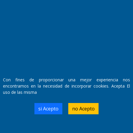
Fundado por el
Doctor Antonio Nemesio
Primera edición: Domingo 3 de Mayo de 1992
Miembro de ADIRA,ADEPA y CPPAL
Propietario: El Diario SRL
Director Periodístico:
Con fines de proporcionar una mejor experiencia nos
Walter René Goñi
encontramos en la necesidad de incorporar cookies. Acepta El
uso de las misma
Domicilio Legal: José Ingenieros 855,
si Acepto
no Acepto
Santa Rosa, La Pampa.
Número de Registro DNDA:
RL-2019-55551274-APN-DNDA#MJ
Edición #
9419
Fecha de Edición:
8/08/2026