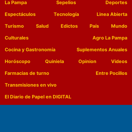
La Pampa
Sepelios
Deportes
Espectáculos
Tecnología
Linea Abierta
Turismo
Salud
Edictos
País
Mundo
Culturales
Agro La Pampa
Cocina y Gastronomía
Suplementos Anuales
Horóscopo
Quiniela
Opinion
Videos
Farmacias de turno
Entre Pocillos
Transmisiones en vivo
El Diario de Papel en DIGITAL