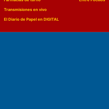
Transmisiones en vivo
El Diario de Papel en DIGITAL
Fundado por el
Doctor Antonio Nemesio
Primera edición: Domingo 3 de Mayo de 1992
Miembro de ADIRA,ADEPA y CPPAL
Propietario: El Diario SRL