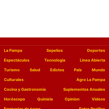
La Pampa
Sepelios
Deportes
Espectáculos
Tecnología
Linea Abierta
Turismo
Salud
Edictos
País
Mundo
Culturales
Agro La Pampa
Cocina y Gastronomía
Suplementos Anuales
Horóscopo
Quiniela
Opinion
Videos
Farmacias de turno
Entre Pocillos