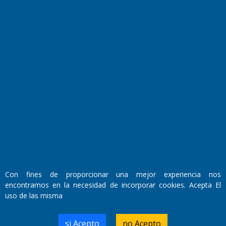
Fundado por el
Doctor Antonio Nemesio
Primera edición: Domingo 3 de Mayo de 1992
Miembro de ADIRA,ADEPA y CPPAL
Propietario: El Diario SRL
Director Periodístico:
Con fines de proporcionar una mejor experiencia nos
Walter René Goñi
encontramos en la necesidad de incorporar cookies. Acepta El
uso de las misma
Domicilio Legal: José Ingenieros 855,
si Acepto
no Acepto
Santa Rosa, La Pampa.