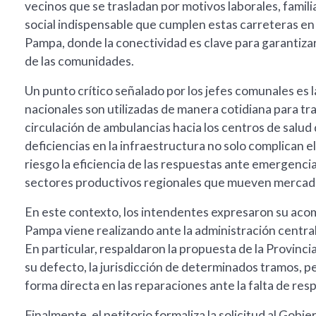
vecinos que se trasladan por motivos laborales, famili
social indispensable que cumplen estas carreteras en 
Pampa, donde la conectividad es clave para garantizar 
de las comunidades.
Un punto crítico señalado por los jefes comunales es l
nacionales son utilizadas de manera cotidiana para tr
circulación de ambulancias hacia los centros de salu
deficiencias en la infraestructura no solo complican e
riesgo la eficiencia de las respuestas ante emergencia
sectores productivos regionales que mueven mercade
En este contexto, los intendentes expresaron su aco
Pampa viene realizando ante la administración central 
En particular, respaldaron la propuesta de la Provinc
su defecto, la jurisdicción de determinados tramos, p
forma directa en las reparaciones ante la falta de res
Finalmente, el petitorio formaliza la solicitud al Gobi