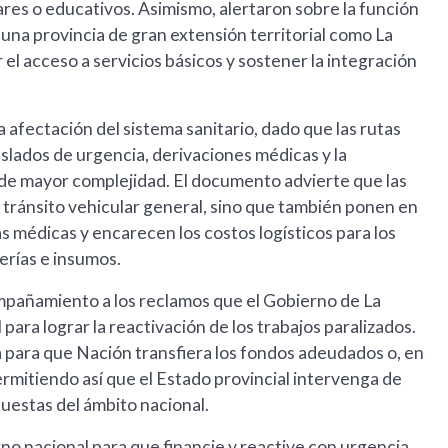
ares o educativos. Asimismo, alertaron sobre la función
una provincia de gran extensión territorial como La
el acceso a servicios básicos y sostener la integración
a afectación del sistema sanitario, dado que las rutas
aslados de urgencia, derivaciones médicas y la
d de mayor complejidad. El documento advierte que las
l tránsito vehicular general, sino que también ponen en
s médicas y encarecen los costos logísticos para los
rías e insumos.
mpañamiento a los reclamos que el Gobierno de La
para lograr la reactivación de los trabajos paralizados.
ia para que Nación transfiera los fondos adeudados o, en
ermitiendo así que el Estado provincial intervenga de
puestas del ámbito nacional.
erno nacional para que financie y reactive con urgencia