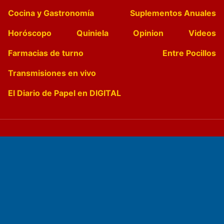
Cocina y Gastronomía
Suplementos Anuales
Horóscopo
Quiniela
Opinion
Videos
Farmacias de turno
Entre Pocillos
Transmisiones en vivo
El Diario de Papel en DIGITAL