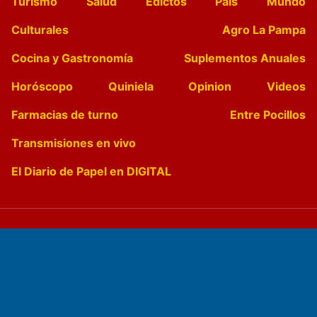
Turismo
Salud
Edictos
País
Mundo
Culturales
Agro La Pampa
Cocina y Gastronomía
Suplementos Anuales
Horóscopo
Quiniela
Opinion
Videos
Farmacias de turno
Entre Pocillos
Transmisiones en vivo
El Diario de Papel en DIGITAL