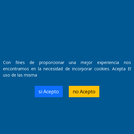
Fundado por el
Doctor Antonio Nemesio
Primera edición: Domingo 3 de Mayo de 1992
Miembro de ADIRA,ADEPA y CPPAL
Propietario: El Diario SRL
Director Periodístico:
Walter René Goñi
Con fines de proporcionar una mejor experiencia nos
encontramos en la necesidad de incorporar cookies. Acepta El
uso de las misma
Domicilio Legal: José Ingenieros 855,
Santa Rosa, La Pampa.
Número de Registro DNDA:
si Acepto
no Acepto
RL-2019-55551274-APN-DNDA#MJ
Edición #
9420
Fecha de Edición:
9/08/2026
Fecha de Inicio: 19/10/2000
Director General de Contenidos: