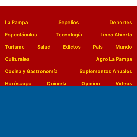
La Pampa
Sepelios
Deportes
Espectáculos
Tecnología
Linea Abierta
Turismo
Salud
Edictos
País
Mundo
Culturales
Agro La Pampa
Cocina y Gastronomía
Suplementos Anuales
Horóscopo
Quiniela
Opinion
Videos
Farmacias de turno
Entre Pocillos
Transmisiones en vivo
El Diario de Papel en DIGITAL