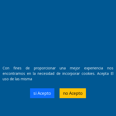
Fundado por el
Doctor Antonio Nemesio
Con fines de proporcionar una mejor experiencia nos
Primera edición: Domingo 3 de Mayo de 1992
encontramos en la necesidad de incorporar cookies. Acepta El
Miembro de ADIRA,ADEPA y CPPAL
Propietario: El Diario SRL
uso de las misma
Director Periodístico:
Walter René Goñi
si Acepto
no Acepto
Domicilio Legal: José Ingenieros 855,
Santa Rosa, La Pampa.
Número de Registro DNDA: