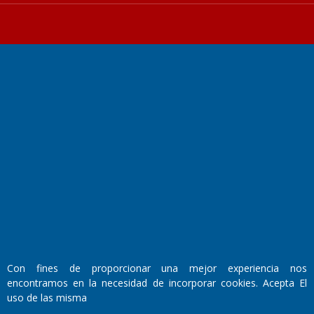
Fundado por el
Doctor Antonio Nemesio
Primera edición: Domingo 3 de Mayo de 1992
Miembro de ADIRA,ADEPA y CPPAL
Propietario: El Diario SRL
Director Periodístico:
Walter René Goñi
Con fines de proporcionar una mejor experiencia nos
encontramos en la necesidad de incorporar cookies. Acepta El
Domicilio Legal: José Ingenieros 855,
uso de las misma
Santa Rosa, La Pampa.