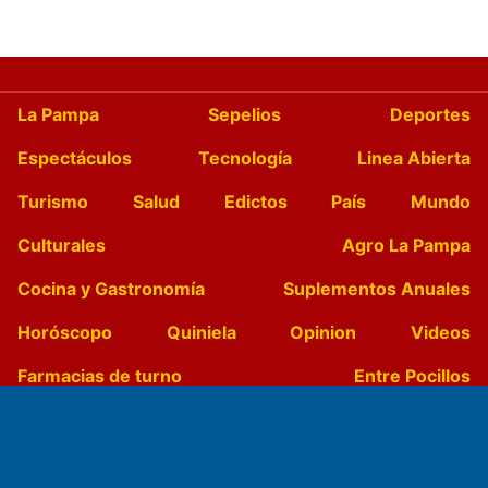
La Pampa
Sepelios
Deportes
Espectáculos
Tecnología
Linea Abierta
Turismo
Salud
Edictos
País
Mundo
Culturales
Agro La Pampa
Cocina y Gastronomía
Suplementos Anuales
Horóscopo
Quiniela
Opinion
Videos
Farmacias de turno
Entre Pocillos
Transmisiones en vivo
El Diario de Papel en DIGITAL