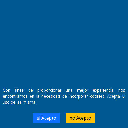
Fundado por el
Doctor Antonio Nemesio
Primera edición: Domingo 3 de Mayo de 1992
Con fines de proporcionar una mejor experiencia nos
Miembro de ADIRA,ADEPA y CPPAL
Propietario: El Diario SRL
encontramos en la necesidad de incorporar cookies. Acepta El
Director Periodístico:
uso de las misma
Walter René Goñi
si Acepto
no Acepto
Domicilio Legal: José Ingenieros 855,