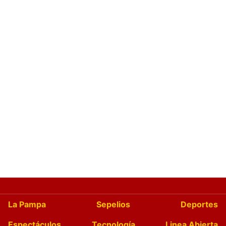
La Pampa
Sepelios
Deportes
Espectáculos
Tecnología
Linea Abierta