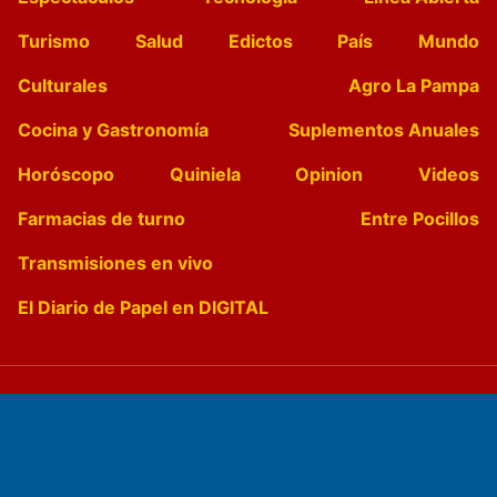
Turismo
Salud
Edictos
País
Mundo
Culturales
Agro La Pampa
Cocina y Gastronomía
Suplementos Anuales
Horóscopo
Quiniela
Opinion
Videos
Farmacias de turno
Entre Pocillos
Transmisiones en vivo
El Diario de Papel en DIGITAL