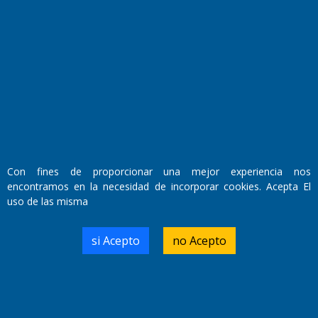
Fundado por el
Doctor Antonio Nemesio
Primera edición: Domingo 3 de Mayo de 1992
Miembro de ADIRA,ADEPA y CPPAL
Propietario: El Diario SRL
Director Periodístico:
Walter René Goñi
Con fines de proporcionar una mejor experiencia nos
encontramos en la necesidad de incorporar cookies. Acepta El
uso de las misma
Domicilio Legal: José Ingenieros 855,
Santa Rosa, La Pampa.
Número de Registro DNDA:
si Acepto
no Acepto
RL-2019-55551274-APN-DNDA#MJ
Edición #
9421
Fecha de Edición:
10/08/2026
Fecha de Inicio: 19/10/2000