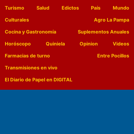
Turismo
Salud
Edictos
País
Mundo
Culturales
Agro La Pampa
Cocina y Gastronomía
Suplementos Anuales
Horóscopo
Quiniela
Opinion
Videos
Farmacias de turno
Entre Pocillos
Transmisiones en vivo
El Diario de Papel en DIGITAL