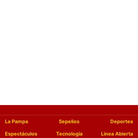
La Pampa
Sepelios
Deportes
Espectáculos
Tecnología
Linea Abierta