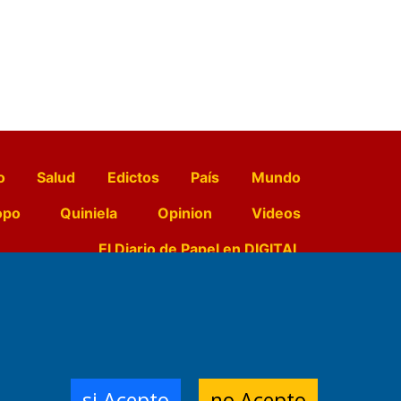
o
Salud
Edictos
País
Mundo
opo
Quiniela
Opinion
Videos
El Diario de Papel en DIGITAL
e Contenidos:
Nemesio
ración,
si Acepto
no Acepto