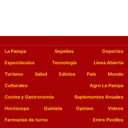
La Pampa
Sepelios
Deportes
Espectáculos
Tecnología
Linea Abierta
Turismo
Salud
Edictos
País
Mundo
Culturales
Agro La Pampa
Cocina y Gastronomía
Suplementos Anuales
Horóscopo
Quiniela
Opinion
Videos
Farmacias de turno
Entre Pocillos