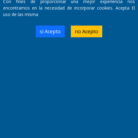
Con fines de proporcionar una mejor experiencia nos
encontramos en la necesidad de incorporar cookies. Acepta El
uso de las misma
Domicilio Legal: José Ingenieros 855,
Santa Rosa, La Pampa.
si Acepto
no Acepto
Número de Registro DNDA:
RL-2019-55551274-APN-DNDA#MJ
Edición #
9418
Fecha de Edición:
7/08/2026
Fecha de Inicio: 19/10/2000
Director General de Contenidos:
Dr. Jorge Ricardo Nemesio
Redacción, Administración,
Oficina Comercial y Planta Impresora:
José Ingenieros 855,
Santa Rosa, La Pampa, Argentina.
Tel: (02954) 411117/18/19/20
Cel: +54 2954 535213