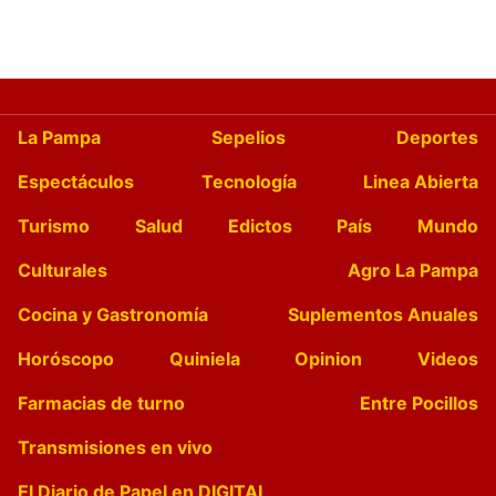
La Pampa
Sepelios
Deportes
Espectáculos
Tecnología
Linea Abierta
Turismo
Salud
Edictos
País
Mundo
Culturales
Agro La Pampa
Cocina y Gastronomía
Suplementos Anuales
Horóscopo
Quiniela
Opinion
Videos
Farmacias de turno
Entre Pocillos
Transmisiones en vivo
El Diario de Papel en DIGITAL