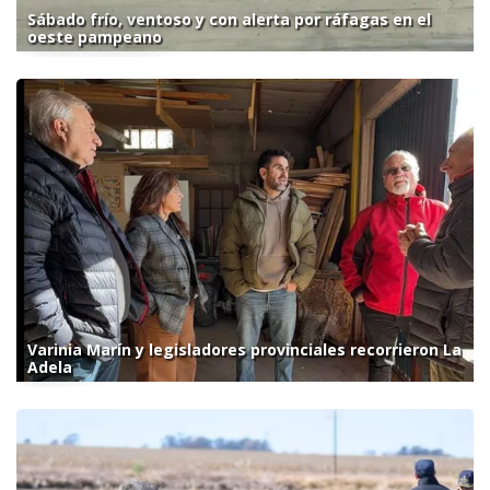
Sábado frío, ventoso y con alerta por ráfagas en el
oeste pampeano
Varinia Marín y legisladores provinciales recorrieron La
Adela