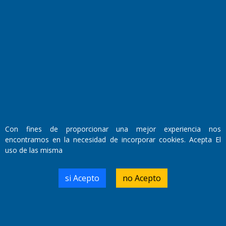
Fundado por el
Doctor Antonio Nemesio
Primera edición: Domingo 3 de Mayo de 1992
Miembro de ADIRA,ADEPA y CPPAL
Propietario: El Diario SRL
Director Periodístico:
Walter René Goñi
Con fines de proporcionar una mejor experiencia nos
encontramos en la necesidad de incorporar cookies. Acepta El
uso de las misma
Domicilio Legal: José Ingenieros 855,
Santa Rosa, La Pampa.
Número de Registro DNDA:
si Acepto
no Acepto
RL-2019-55551274-APN-DNDA#MJ
Edición #
9419
Fecha de Edición:
8/08/2026
Fecha de Inicio: 19/10/2000