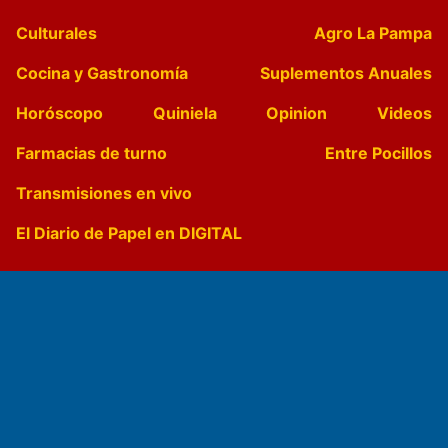
Culturales
Agro La Pampa
Cocina y Gastronomía
Suplementos Anuales
Horóscopo
Quiniela
Opinion
Videos
Farmacias de turno
Entre Pocillos
Transmisiones en vivo
El Diario de Papel en DIGITAL