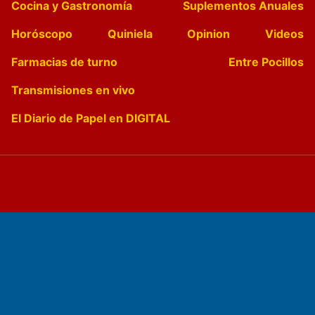
Cocina y Gastronomía
Suplementos Anuales
Horóscopo
Quiniela
Opinion
Videos
Farmacias de turno
Entre Pocillos
Transmisiones en vivo
El Diario de Papel en DIGITAL