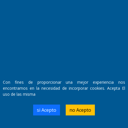
Fundado por el
Doctor Antonio Nemesio
Primera edición: Domingo 3 de Mayo de 1992
Miembro de ADIRA,ADEPA y CPPAL
Propietario: El Diario SRL
Con fines de proporcionar una mejor experiencia nos
Director Periodístico:
encontramos en la necesidad de incorporar cookies. Acepta El
Walter René Goñi
uso de las misma
si Acepto
no Acepto
Domicilio Legal: José Ingenieros 855,
Santa Rosa, La Pampa.
Número de Registro DNDA:
RL-2019-55551274-APN-DNDA#MJ