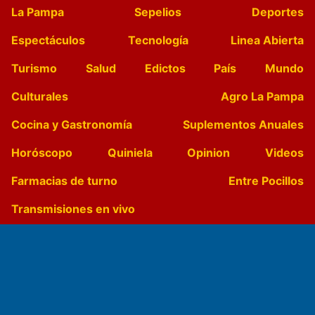
La Pampa
Sepelios
Deportes
Espectáculos
Tecnología
Linea Abierta
Turismo
Salud
Edictos
País
Mundo
Culturales
Agro La Pampa
Cocina y Gastronomía
Suplementos Anuales
Horóscopo
Quiniela
Opinion
Videos
Farmacias de turno
Entre Pocillos
Transmisiones en vivo
El Diario de Papel en DIGITAL