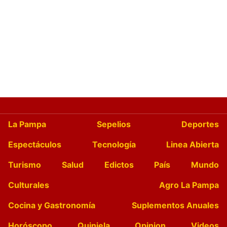
La Pampa
Sepelios
Deportes
Espectáculos
Tecnología
Linea Abierta
Turismo
Salud
Edictos
País
Mundo
Culturales
Agro La Pampa
Cocina y Gastronomía
Suplementos Anuales
Horóscopo
Quiniela
Opinion
Videos