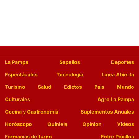
La Pampa
Sepelios
Deportes
Espectáculos
Tecnología
Linea Abierta
Turismo
Salud
Edictos
País
Mundo
Culturales
Agro La Pampa
Cocina y Gastronomía
Suplementos Anuales
Horóscopo
Quiniela
Opinion
Videos
Farmacias de turno
Entre Pocillos