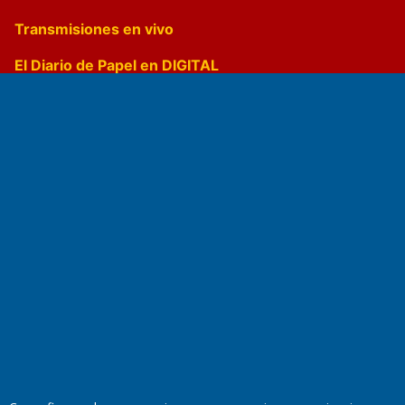
Transmisiones en vivo
El Diario de Papel en DIGITAL
Fundado por el
Doctor Antonio Nemesio
Primera edición: Domingo 3 de Mayo de 1992
Miembro de ADIRA,ADEPA y CPPAL
Propietario: El Diario SRL