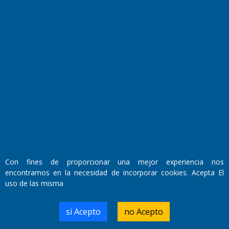
Fundado por el
Doctor Antonio Nemesio
Primera edición: Domingo 3 de Mayo de 1992
Miembro de ADIRA,ADEPA y CPPAL
Propietario: El Diario SRL
Director Periodístico:
Con fines de proporcionar una mejor experiencia nos
Walter René Goñi
encontramos en la necesidad de incorporar cookies. Acepta El
uso de las misma
Domicilio Legal: José Ingenieros 855,
si Acepto
no Acepto
Santa Rosa, La Pampa.
Número de Registro DNDA: