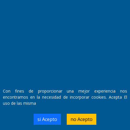
Fundado por el
Doctor Antonio Nemesio
Primera edición: Domingo 3 de Mayo de 1992
Miembro de ADIRA,ADEPA y CPPAL
Propietario: El Diario SRL
Director Periodístico:
Walter René Goñi
Con fines de proporcionar una mejor experiencia nos
encontramos en la necesidad de incorporar cookies. Acepta El
Domicilio Legal: José Ingenieros 855,
uso de las misma
Santa Rosa, La Pampa.
Número de Registro DNDA:
RL-2019-55551274-APN-DNDA#MJ
si Acepto
no Acepto
Edición #
9417
Fecha de Edición:
6/08/2026