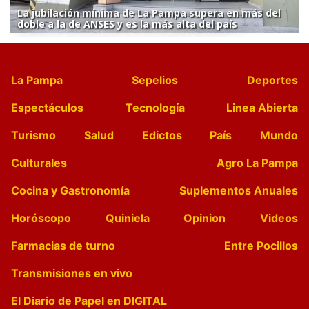
La jubilación mínima de La Pampa supera en más del
doble a la de ANSES y es la más alta del país
La Pampa
Sepelios
Deportes
Espectáculos
Tecnología
Linea Abierta
Turismo
Salud
Edictos
País
Mundo
Culturales
Agro La Pampa
Cocina y Gastronomía
Suplementos Anuales
Horóscopo
Quiniela
Opinion
Videos
Farmacias de turno
Entre Pocillos
Transmisiones en vivo
El Diario de Papel en DIGITAL