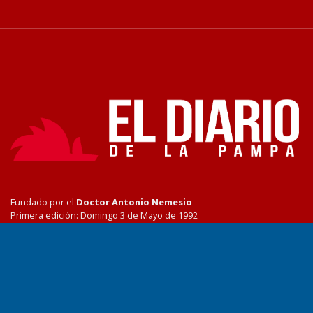
Fundado por el
Doctor Antonio Nemesio
Primera edición: Domingo 3 de Mayo de 1992
Miembro de ADIRA,ADEPA y CPPAL
Propietario: El Diario SRL
Director Periodístico:
Walter René Goñi